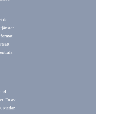
t det
tjänster
 format
rtsatt
centrala
and.
et. En av
iv. Medan