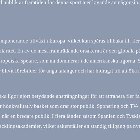
rad publik är framtiden för denna sport mer lovande än någonsin.
ponerande tillväxt i Europa, vilket kan spåras tillbaka till fle
pularitet. En av de mest framträdande orsakerna är den globala 
ropeiska spelare, som nu dominerar i de amerikanska ligorna. 
it förebilder för unga talanger och har bidragit till att öka i
a ligor gjort betydande ansträngningar för att attrahera fler fa
 högkvalitativ basket som drar stor publik. Sponsring och TV-
a når en bredare publik. I flera länder, såsom Spanien och Tyskl
klingsakademier, vilket säkerställer en ständig tillgång på ny