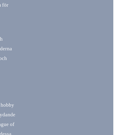
 för
ch
oderna
 och
n hobby
etydande
ague of
 dessa