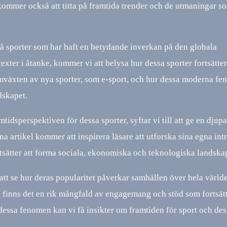
kommer också att titta på framtida trender och de utmaningar s
på sporter som har haft en betydande inverkan på den globala
xter i åtanke, kommer vi att belysa hur dessa sporter fortsätter
amväxten av nya sporter, som e-sport, och hur dessa moderna f
dskapet.
idsperspektiven för dessa sporter, syftar vi till att ge en djup
a artikel kommer att inspirera läsare att utforska sina egna int
rtsätter att forma sociala, ekonomiska och teknologiska landska
att se hur deras popularitet påverkar samhällen över hela värld
r, finns det en rik mångfald av engagemang och stöd som fortsätt
dessa fenomen kan vi få insikter om framtiden för sport och des