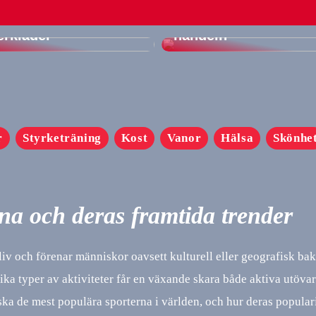
Skapa din drömkarri
en av att ha bra
och ta steget in i onl
erkläder
handeln
r
Styrketräning
Kost
Vanor
Hälsa
Skönhe
na och deras framtida trender
 liv och förenar människor oavsett kulturell eller geografisk ba
lika typer av aktiviteter får en växande skara både aktiva utöva
ska de mest populära sporterna i världen, och hur deras popular