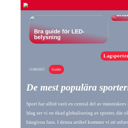
Vikt
und
Bra guide för LED-
belysning
Lagsporte
11/08/2025
Guider
De mest populära sporter
Sport har alltid varit en central del av människors
Idag ser vi en ökad globalisering av sporter, där o
hängivna fans. I denna artikel kommer vi att utfor