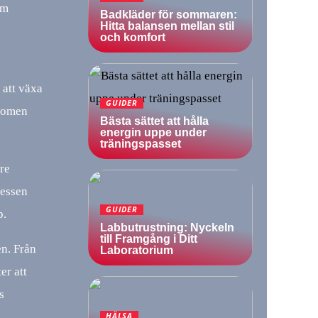
om
Badkläder för sommaren:
Hitta balansen mellan stil
och komfort
 att växa
GUIDER
enomen
Bästa sättet att hålla
energin uppe under
träningspasset
are
ressen
GUIDER
p.
Labbutrustning: Nyckeln
till Framgång i Ditt
en. Från
Laboratorium
er att
s
HÄLSA