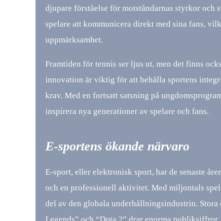
djupare förståelse för motståndarnas styrkor och s
spelare att kommunicera direkt med sina fans, vilk
uppmärksamhet.
Framtiden för tennis ser ljus ut, men det finns o
innovation är viktig för att behålla sportens integ
krav. Med en fortsatt satsning på ungdomsprogram 
inspirera nya generationer av spelare och fans.
E-sportens ökande närvaro
E-sport, eller elektronisk sport, har de senaste å
och en professionell aktivitet. Med miljontals spe
del av den globala underhållningsindustrin. Sto
Legends” och “Dota 2” drar enorma publiksiffror, b