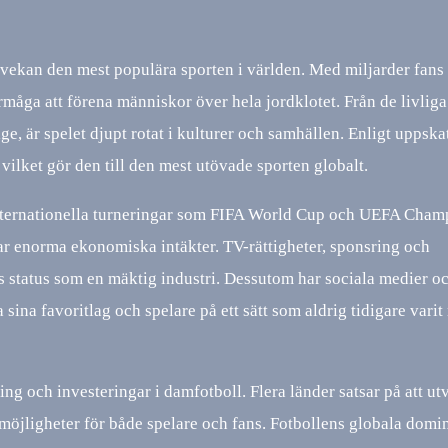
 tvekan den mest populära sporten i världen. Med miljarder fans 
örmåga att förena människor över hela jordklotet. Från de livliga
ige, är spelet djupt rotat i kulturer och samhällen. Enligt uppska
vilket gör den till den mest utövade sporten globalt.
internationella turneringar som FIFA World Cup och UEFA Cham
ar enorma ekonomiska intäkter. TV-rättigheter, sponsring och
ns status som en mäktig industri. Dessutom har sociala medier o
a sina favoritlag och spelare på ett sätt som aldrig tidigare varit
ng och investeringar i damfotboll. Flera länder satsar på att ut
 möjligheter för både spelare och fans. Fotbollens globala domi