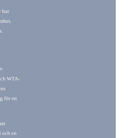
r har
mhet.
a.
av
 och WTA-
ens
ig för en
har
el och en