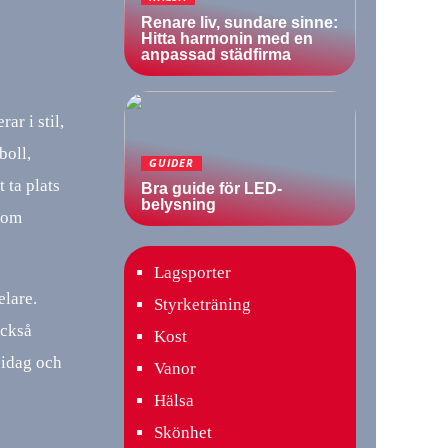
Renare liv, sundare sinne:
Hitta harmonin med en
anpassad städfirma
ar i stil,
boll,
GUIDER
 ta plats
Bra guide för LED-
belysning
 som
Lagsporter
elare.
Styrketräning
också
Kost
t idag och
Vanor
Hälsa
Skönhet