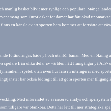
och manlig basket blivit mer synliga och populära. Många lände
h evenemang som EuroBasket för damer har fått ökad uppmärksa
finns en känsla av att sporten bara kommer att fortsätta att väx
ande förändringar, både på och utanför banan. Med en ökning 
ya spelare från olika delar av världen nått framgångar på ATP-
dynamiken i spelet, utan även hur fansen interagerar med sport
ngtjänster har också bidragit till att göra sporten mer tillgängl
utveckling. Med införandet av avancerad analys och spelsystem 
k som tidigare var otänkbar. Detta har lett till mer strategiska sp