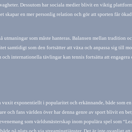
vagheter. Dessutom har sociala medier blivit en viktig plattform
et skapar en mer personlig relation och gör att sporten får ökad
ckså utmaningar som måste hanteras. Balansen mellan tradition o
ritet samtidigt som den fortsätter att växa och anpassa sig till m
och internationella tävlingar kan tennis fortsätta att engagera
ren vuxit exponentiellt i popularitet och erkännande, både som e
lare och fans världen över har denna genre av sport blivit en b
ra evenemang som världsmästerskap inom populära spel som “Le
åde på plats och via streamingtjänster. Det är inte ovanligt att