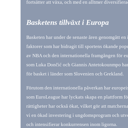
fortsätter att växa, och med en alltmer diversifie
Basketens tillväxt i Europa
Basketen har under de senaste åren genomgått en im
faktorer som har bidragit till sportens ökande po
av NBA och den internationella framgången för eu
som Luka Dončić och Giannis Antetokounmpo har bliv
för basket i länder som Slovenien och Grekland.
Förutom den internationella påverkan har europeisk
som EuroLeague har lyckats skapa en plattform för
rättigheter har också ökat, vilket gör att matchern
vi en ökad investering i ungdomsprogram och utvec
och intensifierar konkurrensen inom ligorna.