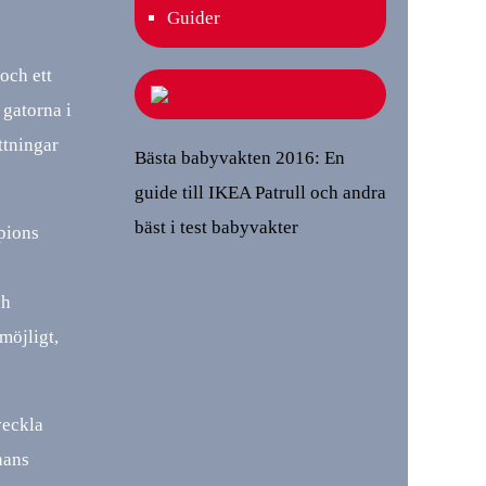
Guider
och ett
 gatorna i
ttningar
Bästa babyvakten 2016: En
guide till IKEA Patrull och andra
bäst i test babyvakter
pions
ch
 möjligt,
veckla
nans