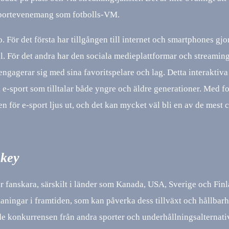
 sportevenemang som fotbolls-VM.
. För det första har tillgången till internet och smartphones gjor
pel. För det andra har den sociala medieplattformar och streaming
gagerar sig med sina favoritspelare och lag. Detta interaktiva
e-sport som tilltalar både yngre och äldre generationer. Med fo
n för e-sport ljus ut, och det kan mycket väl bli en av de mest 
ckey
or fanskara, särskilt i länder som Kanada, USA, Sverige och Finl
maningar i framtiden, som kan påverka dess tillväxt och hållbarh
e konkurrensen från andra sporter och underhållningsalternat