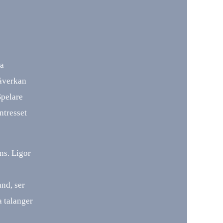
ra
påverkan
Spelare
ntresset
ns. Ligor
and, ser
a talanger