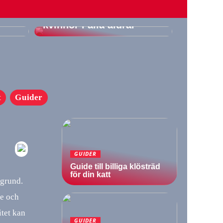
är
Klänningar i fokus: Här
ine
är våra favoriter för
kvinnor i alla åldrar
t
Guider
GUIDER
Guide till billiga klösträd
för din katt
kgrund.
re och
itet kan
GUIDER