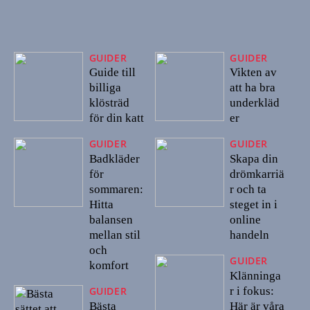
GUIDER
GUIDER
Guide till
Vikten av
billiga
att ha bra
klösträd
underkläd
för din katt
er
GUIDER
GUIDER
Badkläder
Skapa din
för
drömkarriä
sommaren:
r och ta
Hitta
steget in i
balansen
online
mellan stil
handeln
och
GUIDER
komfort
Klänninga
r i fokus:
GUIDER
Bästa
Här är våra