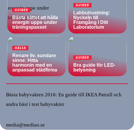
GUIDER
GUIDER
Labbutrustning:
Bästa sättet att hålla
Nyckeln till
energin uppe under
Framgång i Ditt
träningspasset
Laboratorium
HÄLSA
Renare liv, sundare
GUIDER
sinne: Hitta
harmonin med en
Bra guide för LED-
anpassad städfirma
belysning
Bästa babyvakten 2016: En guide till IKEA Patrull och
andra bäst i test babyvakter
media@mediao.se