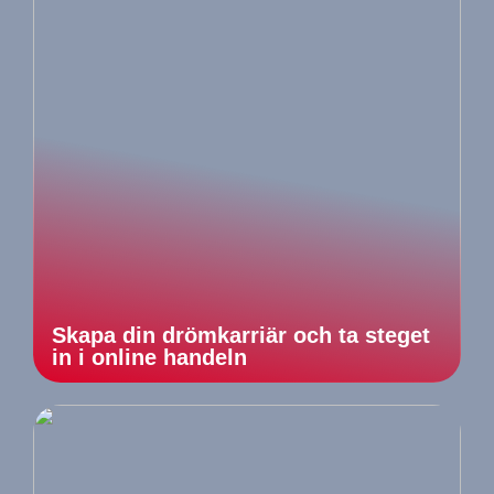
Skapa din drömkarriär och ta steget
in i online handeln