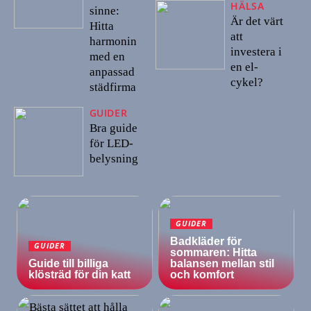
HÄLSA
sinne:
Är det värt
Hitta
att
harmonin
investera i
med en
en el-
anpassad
cykel?
städfirma
GUIDER
Bra guide
för LED-
belysning
GUIDER
Badkläder för
GUIDER
sommaren: Hitta
Guide till billiga
balansen mellan stil
klösträd för din katt
och komfort