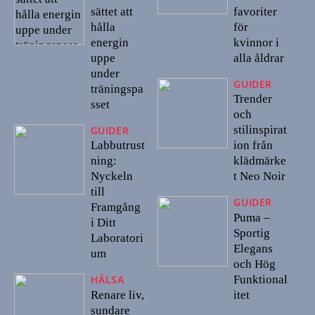
sättet att
favoriter
hålla
för
energin
kvinnor i
uppe
alla åldrar
under
GUIDER
träningspa
Trender
sset
och
stilinspirat
GUIDER
Labbutrust
ion från
ning:
klädmärke
Nyckeln
t Neo Noir
till
GUIDER
Framgång
Puma –
i Ditt
Sportig
Laboratori
Elegans
um
och Hög
Funktional
HÄLSA
Renare liv,
itet
sundare