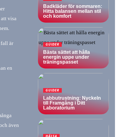
Badkläder för sommaren:
mer
Hitta balansen mellan stil
och komfort
att visa
 hem.
fall är
GUIDER
Bästa sättet att hålla
energin uppe under
träningspasset
nan en
GUIDER
Labbutrustning: Nyckeln
till Framgång i Ditt
Laboratorium
 många
 och även
HÄLSA