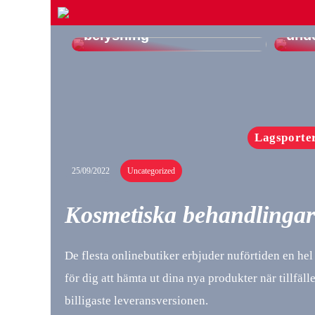
Bra guide för LED-
Vikt
belysning
und
Lagsporte
25/09/2022
Uncategorized
Kosmetiska behandlingar
De flesta onlinebutiker erbjuder nuförtiden en hel 
för dig att hämta ut dina nya produkter när tillfäl
billigaste leveransversionen.