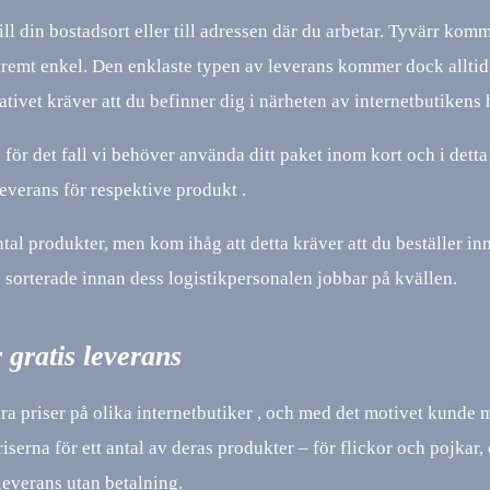
ill din bostadsort eller till adressen där du arbetar. Tyvärr kom
tremt enkel. Den enklaste typen av leverans kommer dock alltid 
nativet kräver att du befinner dig i närheten av internetbutikens
ör det fall vi behöver använda ditt paket inom kort och i detta 
leverans för respektive produkt .
al produkter, men kom ihåg att detta kräver att du beställer in
a sorterade innan dess logistikpersonalen jobbar på kvällen.
 gratis leverans
öra priser på olika internetbutiker , och med det motivet kunde
iserna för ett antal av deras produkter – för flickor och pojkar,
leverans utan betalning.