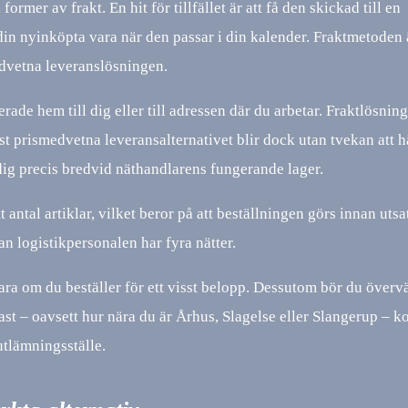
ormer av frakt. En hit för tillfället är att få den skickad till en
din nyinköpta vara när den passar i din kalender. Fraktmetoden 
edvetna leveranslösningen.
rade hem till dig eller till adressen där du arbetar. Fraktlösnin
st prismedvetna leveransalternativet blir dock utan tvekan att 
 dig precis bredvid näthandlarens fungerande lager.
antal artiklar, vilket beror på att beställningen görs innan utsat
an logistikpersonalen har fyra nätter.
bara om du beställer för ett visst belopp. Dessutom bör du överv
tast – oavsett hur nära du är Århus, Slagelse eller Slangerup – 
 utlämningsställe.