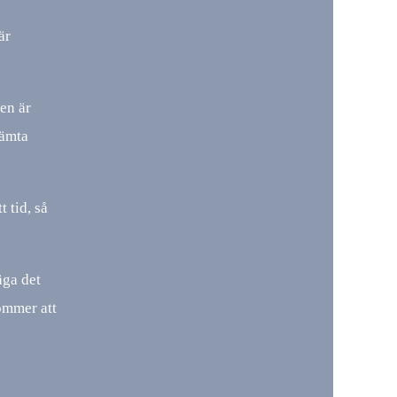
är
gen är
hämta
t tid, så
äga det
kommer att