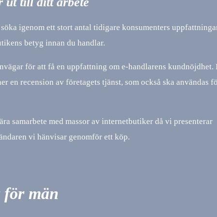
 ut till ditt arbete
tt söka igenom ett stort antal tidigare konsumenters uppfattninga
butikens betyg innan du handlar.
vägar för att få en uppfattning om e-handlarens kundnöjdhet. 
ner en recension av företagets tjänst, som också ska användas fö
nära samarbete med massor av internetbutiker då vi presenterar
ändaren vi hänvisar genomför ett köp.
 för män