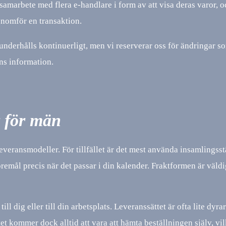
samarbete med flera e-handlare i form av att visa deras varor, o
nomför en transaktion.
underhålls kontinuerligt, men vi reserverar oss för ändringar s
ns information.
 för män
everansmodeller. För tillfället är det mest använda insamlingsst
föremål precis när det passar i din kalender. Fraktformen är väld
ll dig eller till din arbetsplats. Leveranssättet är ofta lite dyra
t kommer dock alltid att vara att hämta beställningen själv, vi