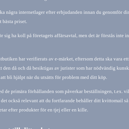
öka några internetlager efter erbjudanden innan du genomför di
t bästa priset.
 sig ha koll på företagets affärsavtal, men det är förstås inte i
tbutiken har verifierats av e-märket, eftersom detta ska vara ett
 att den då och då besiktigas av jurister som har nödvändig kun
tt bli hjälpt när du utsätts för problem med ditt köp.
d de primära förhållanden som påverkar beställningen, t.ex. vi
det också relevant att du fortfarande behåller ditt kvittomail så
ar efter produkter för en tjej eller en kille.