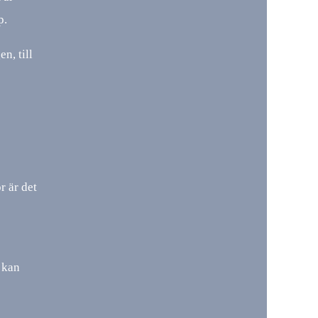
p.
n, till
r är det
 kan