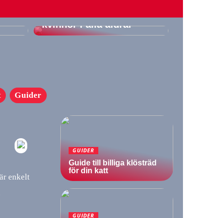
är
Klänningar i fokus: Här
ine
är våra favoriter för
kvinnor i alla åldrar
t
Guider
GUIDER
Guide till billiga klösträd
för din katt
är enkelt
n
GUIDER