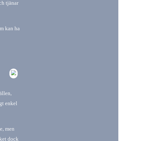
ch tjänar
om kan ha
ällen,
igt enkel
re, men
lket dock