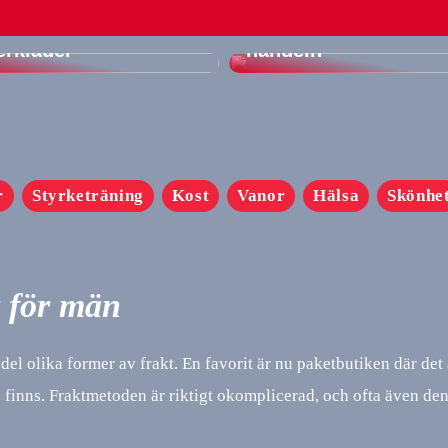
Skapa din drömkarri
en av att ha bra
och ta steget in i onl
erkläder
handeln
r
Styrketräning
Kost
Vanor
Hälsa
Skönhe
 för män
del olika former av frakt. En favorit är nu paketbutiken där det 
le finns. Fraktmetoden är riktigt okomplicerad, och ofta även de