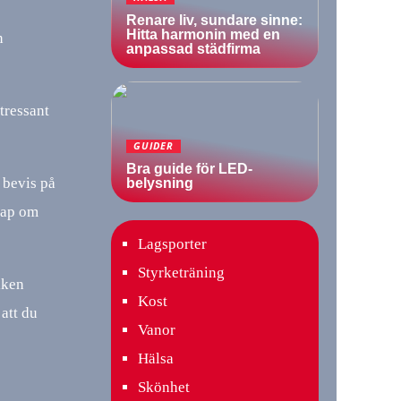
Renare liv, sundare sinne:
Hitta harmonin med en
n
anpassad städfirma
ntressant
GUIDER
Bra guide för LED-
 bevis på
belysning
skap om
Lagsporter
Styrketräning
lken
Kost
 att du
Vanor
Hälsa
Skönhet