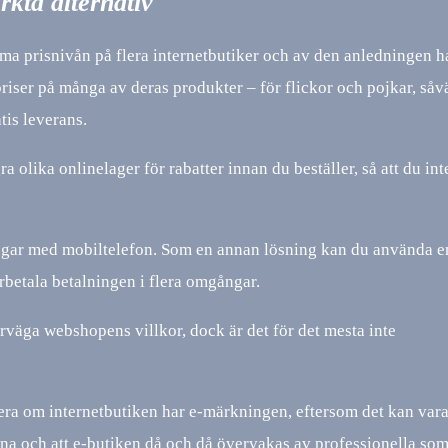
rkta alternativ
döma prisnivån på flera internetbutiker och av den anledningen 
spriser på många av deras produkter – för flickor och pojkar, så
tis leverans.
ra olika onlinelager för rabatter innan du beställer, så att du int
ningar med mobiltelefon. Som en annan lösning kan du använda e
rbetala betalningen i flera omgångar.
erväga webshopens villkor, dock är det för det mesta inte
llera om internetbutiken har e-märkningen, eftersom det kan vara
rna och att e-butiken då och då övervakas av professionella som