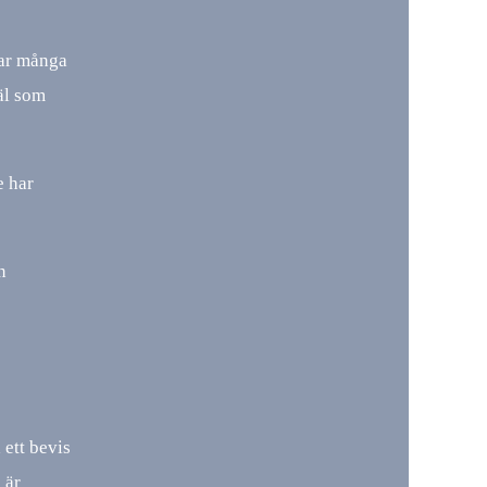
har många
väl som
e har
n
 ett bevis
 är