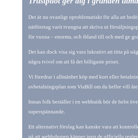
Trustpilot ger dig i grunden utmä
Det är nu ovanligt oproblematiskt för alla att be
nätföretag varit tvungna att skriva ut försäljning
för vuxna – enorma, och ibland till och med ge gra
Det kan dock visa sig vara lukrativt att titta på någ
några tvivel om att få det billigaste priset.
Vi föredrar i allmänhet köp med kort eller betal
avbetalningsplan som ViaBill om du hellre vill åte
Innan folk beställer i en webbutik bör de helst öv
superspännande.
Ett alternativt förslag kan kanske vara att kontro
på att webbshopen känner igen de officiella regle