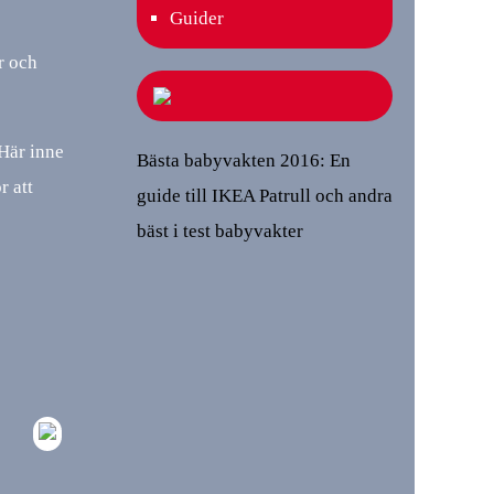
Guider
r och
Här inne
Bästa babyvakten 2016: En
r att
guide till IKEA Patrull och andra
bäst i test babyvakter