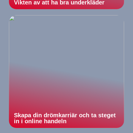
Vikten av att ha bra underkläder
Skapa din drömkarriär och ta steget
in i online handeln