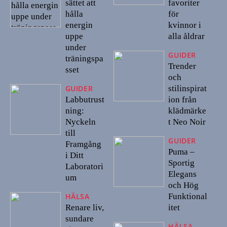
sättet att
favoriter
hålla
för
energin
kvinnor i
uppe
alla åldrar
under
GUIDER
träningspa
Trender
sset
och
stilinspirat
GUIDER
Labbutrust
ion från
ning:
klädmärke
Nyckeln
t Neo Noir
till
GUIDER
Framgång
Puma –
i Ditt
Sportig
Laboratori
Elegans
um
och Hög
Funktional
HÄLSA
Renare liv,
itet
sundare
HÄLSA