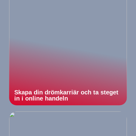
Skapa din drömkarriär och ta steget
in i online handeln