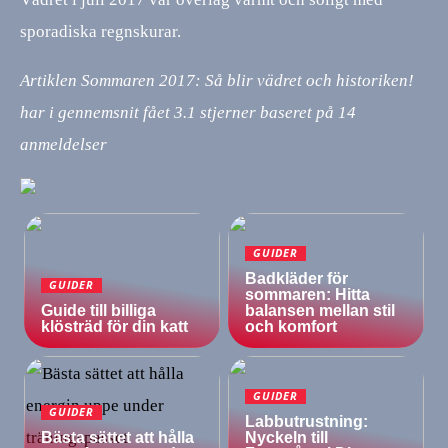
sporadiska regnskurar.
Artiklen Sommaren 2017: Så blir vädret och historiken!
har i gennemsnit fået
3.1
stjerner baseret på
14
anmeldelser
GUIDER
Badkläder för
GUIDER
sommaren: Hitta
Guide till billiga
balansen mellan stil
klösträd för din katt
och komfort
GUIDER
GUIDER
Labbutrustning:
Bästa sättet att hålla
Nyckeln till