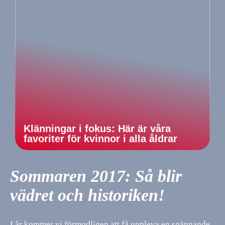
Klänningar i fokus: Här är våra
favoriter för kvinnor i alla åldrar
Sommaren 2017: Så blir
vädret och historiken!
I år kommer vi förmodligen att få uppleva en spännande