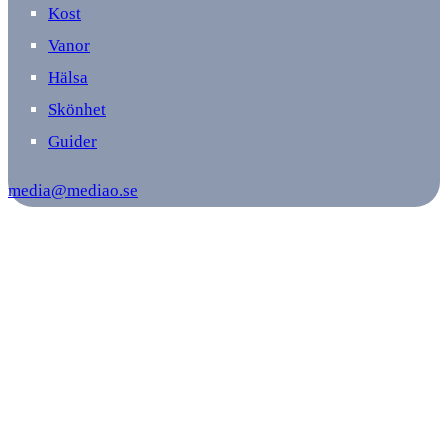
Kost
Vanor
Hälsa
Skönhet
Guider
media@mediao.se