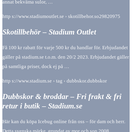
annat bekväma sulor, …
http s://www.stadiumoutlet.se › skotillbehor.so29820975
Skotillbehör – Stadium Outlet
Få 100 kr rabatt för varje 500 kr du handlar för. Erbjudandet
gäller på stadium.se t.o.m. den 20/2 2023. Erbjudandet gäller
på samtliga priser, dock ej på …
http s://www.stadium.se › tag › dubbskor.dubbskor
Dubbskor & broddar – Fri frakt & fri
retur i butik – Stadium.se
Här kan du köpa Icebug online från oss – för dam och herr.
Detta svenska märke, grundat av mor och son 2008,