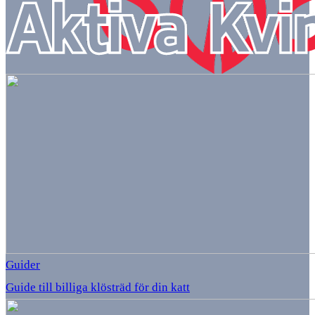
Guider
Guide till billiga klösträd för din katt