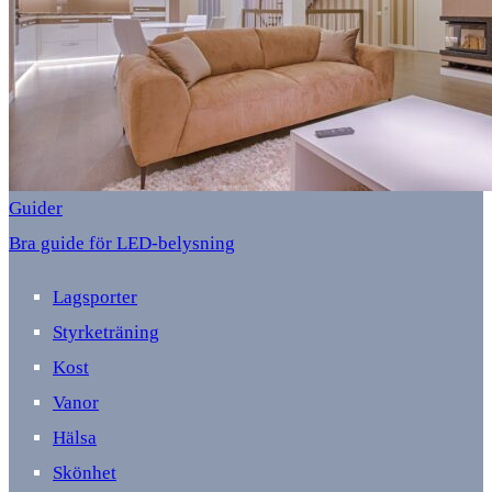
Guider
Bra guide för LED-belysning
Lagsporter
Styrketräning
Kost
Vanor
Hälsa
Skönhet