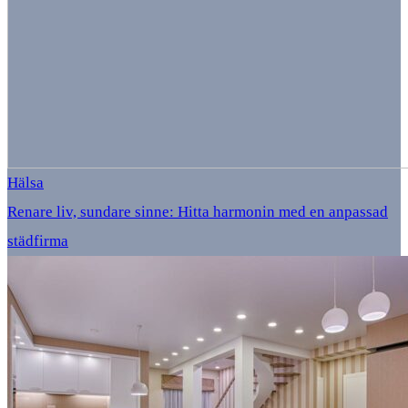
Hälsa
Renare liv, sundare sinne: Hitta harmonin med en anpassad
städfirma