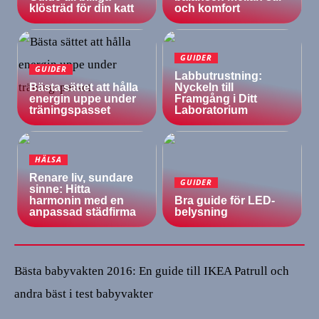
klösträd för din katt
och komfort
GUIDER
GUIDER
Labbutrustning:
Bästa sättet att hålla
Nyckeln till
energin uppe under
Framgång i Ditt
träningspasset
Laboratorium
HÄLSA
Renare liv, sundare
GUIDER
sinne: Hitta
harmonin med en
Bra guide för LED-
anpassad städfirma
belysning
Bästa babyvakten 2016: En guide till IKEA Patrull och
andra bäst i test babyvakter