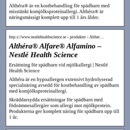
Althéra® är en kostbehandling för spädbarn med
misstänkt komjölksproteinallergi. Althéra® är
näringsmässigt komplett upp till 1 års ålder.
http s://www.nestlehealthscience.se › produkter › Alther…
Althéra® Alfare® Alfamino –
Nestlé Health Science
Ersättning för spädbarn vid mjölkallergi | Nestlé
Health Science
Althéra är en hypoallergen extensivt hydrolyserad
specialnäring avsedd för kostbehandling av spädbarn
med komjölksproteinallergi.
Skräddarsydda ersättningar för spädbarn med
födoämnesallergier som allergi mot mjölkprotein.
Produkterna ger komplett näring för spädbarn upp till
1 år.