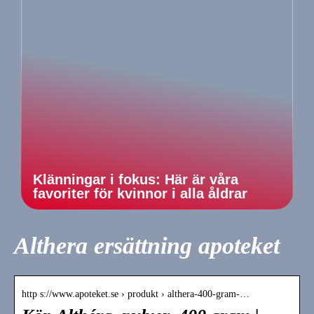
Klänningar i fokus: Här är våra
favoriter för kvinnor i alla åldrar
Althera ersättning apoteket
http s://www.apoteket.se › produkt › althera-400-gram-…