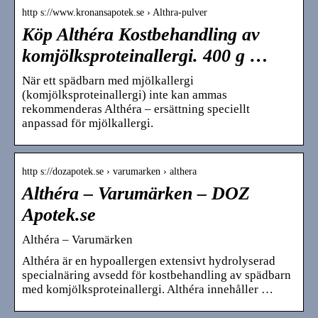
http s://www.kronansapotek.se › Althra-pulver
Köp Althéra Kostbehandling av
komjölksproteinallergi. 400 g …
När ett spädbarn med mjölkallergi
(komjölksproteinallergi) inte kan ammas
rekommenderas Althéra – ersättning speciellt
anpassad för mjölkallergi.
http s://dozapotek.se › varumarken › althera
Althéra – Varumärken – DOZ
Apotek.se
Althéra – Varumärken
Althéra är en hypoallergen extensivt hydrolyserad
specialnäring avsedd för kostbehandling av spädbarn
med komjölksproteinallergi. Althéra innehåller …