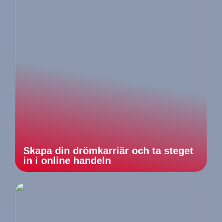
Skapa din drömkarriär och ta steget
in i online handeln